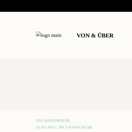
VON & ÜBER
UNSER ZIEL
HANF AUS DEM
HAINICH
FACTS
REZEPTE
UNCATEGORIZED
TEAM
24.02.2021
BY
ENTWICKLER