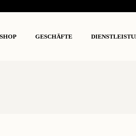
UNSER ZIEL
HANF AUS DEM
HAINICH
SHOP
GESCHÄFTE
DIENSTLEIST
FACTS
REZEPTE
TEAM