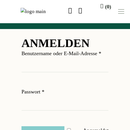
(0)
Du hast keine Produkte im
ANMELDEN
Warenkorb.
Erforderlich
Benutzername oder E-Mail-Adresse
*
Erforderlich
Passwort
*